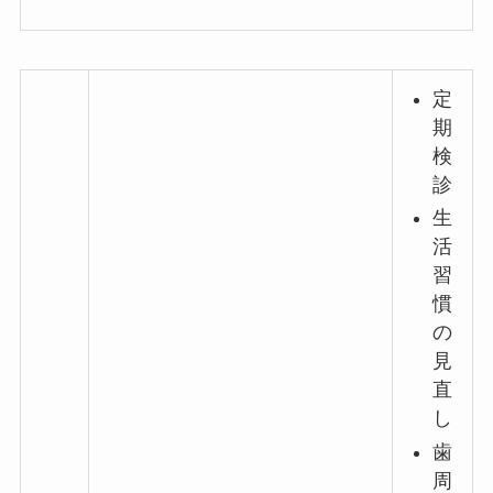
定
期
検
診
生
活
習
慣
の
見
直
し
歯
周