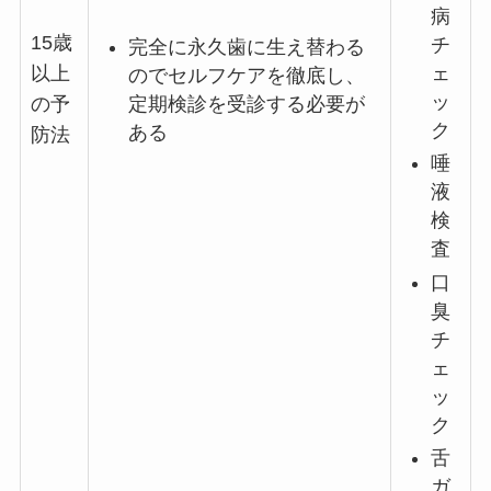
病
15歳
チ
完全に永久歯に生え替わる
ェ
以上
のでセルフケアを徹底し、
ッ
定期検診を受診する必要が
の予
ク
ある
防法
唾
液
検
査
口
臭
チ
ェ
ッ
ク
舌
ガ