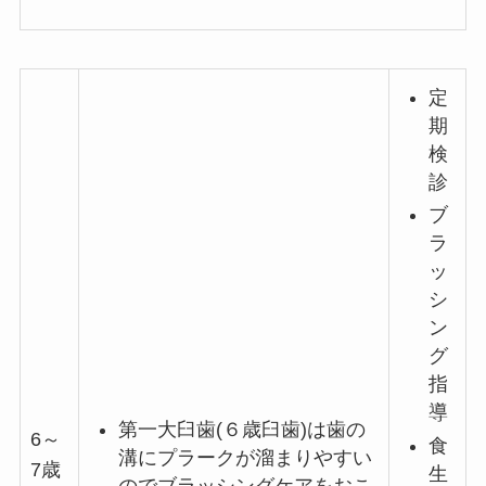
定
期
検
診
ブ
ラ
ッ
シ
ン
グ
指
導
第一大臼歯(６歳臼歯)は歯の
6～
食
溝にプラークが溜まりやすい
7歳
生
のでブラッシングケアをおこ