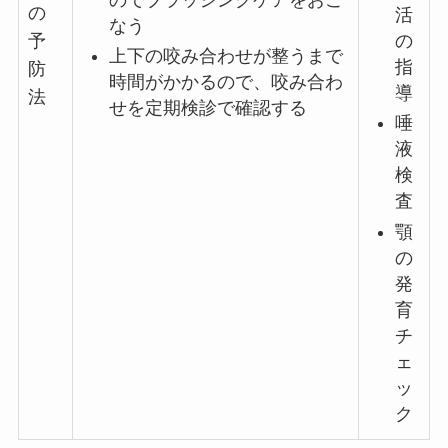
の
活
なう
の
予
上下の咬み合わせが整うまで
指
防
時間がかかるので、咬み合わ
導
法
せを定期検診で確認する
唾
液
検
査
顎
の
発
育
チ
ェ
ッ
ク